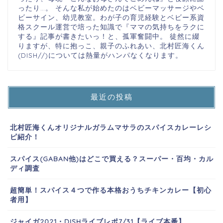
ったり…。 そんな私が始めたのはベビーマッサージやベ
ビーサイン、幼児教室。わが子の育児経験とベビー系資
格スクール運営で培った知識で『ママの気持ちをラクに
する』記事が書きたいっ！と、孤軍奮闘中。 徒然に綴
りますが、特に抱っこ、親子のふれあい、北村匠海くん
(DISH//)については熱量がハンパなくなります。
最近の投稿
北村匠海くんオリジナルガラムマサラのスパイスカレーレシ
ピ紹介！
スパイス(GABAN他)はどこで買える？スーパー・百均・カル
ディ調査
超簡単！スパイス４つで作る本格おうちチキンカレー【初心
者用】
ジャイガ2021・DISHライブレポ7/31【ライブ本番】