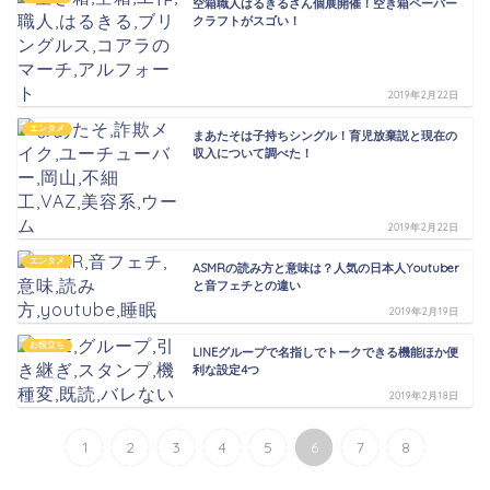
空箱職人はるきるさん個展開催！空き箱ペーパー
クラフトがスゴい！
2019年2月22日
エンタメ
まあたそは子持ちシングル！育児放棄説と現在の
収入について調べた！
2019年2月22日
エンタメ
ASMRの読み方と意味は？人気の日本人Youtuber
と音フェチとの違い
2019年2月19日
お役立ち
LINEグループで名指しでトークできる機能ほか便
利な設定4つ
2019年2月18日
1
2
3
4
5
6
7
8