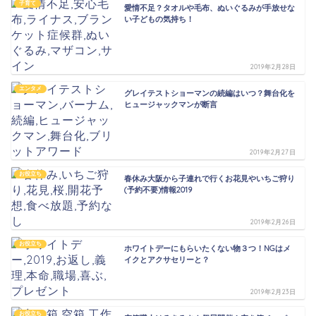
子育て
愛情不足？タオルや毛布、ぬいぐるみが手放せな
い子どもの気持ち！
2019年2月28日
エンタメ
グレイテストショーマンの続編はいつ？舞台化を
ヒュージャックマンが断言
2019年2月27日
お役立ち
春休み大阪から子連れで行くお花見やいちご狩り
(予約不要)情報2019
2019年2月26日
お役立ち
ホワイトデーにもらいたくない物３つ！NGはメ
イクとアクサセリーと？
2019年2月23日
お役立ち