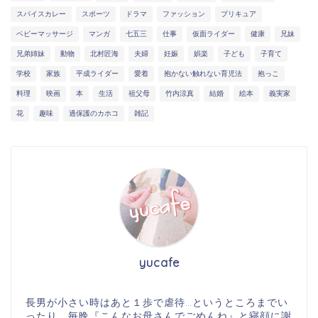
スパイスカレー
スポーツ
ドラマ
ファッション
プリキュア
ベビーマッサージ
マンガ
七五三
仕事
仮面ライダー
健康
兄妹
兄弟姉妹
動物
北村匠海
夫婦
妊娠
娯楽
子ども
子育て
学校
家族
平成ライダー
愛着
抱かない触れない育児法
抱っこ
料理
映画
本
生活
祖父母
竹内涼真
結婚
絵本
義実家
花
趣味
過保護のカホコ
雑記
yucafe
長男が小さい時はあと１歩で虐待…というところまでい
ったり、毎晩『こんなお母さんでごめんね』と寝顔に謝