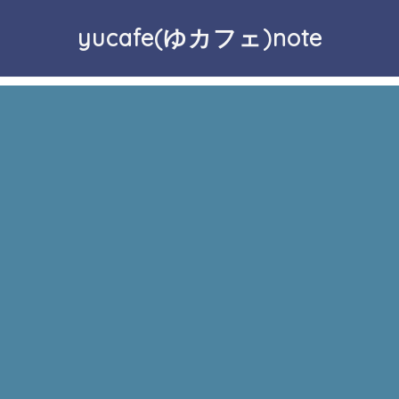
yucafe(ゆカフェ)note