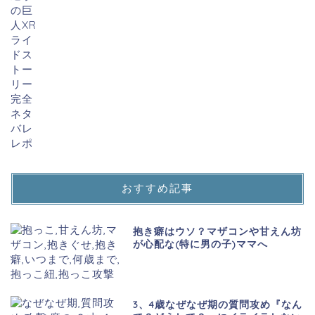
おすすめ記事
抱き癖はウソ？マザコンや甘えん坊
が心配な(特に男の子)ママへ
3、4歳なぜなぜ期の質問攻め『なん